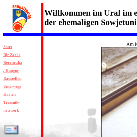
Willkommen im Ural im e
der ehemaligen Sowjetun
Am Kl
Start
Die Zecke
Beresowka
/ Kungur
Baustellen
Unterwegs
Karten
Trassnik-
netzwerk